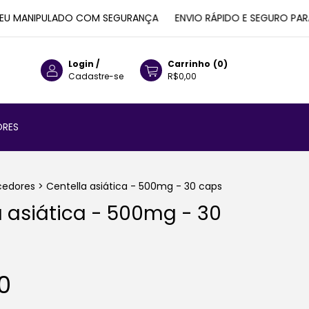
 MANIPULADO COM SEGURANÇA
ENVIO RÁPIDO E SEGURO PARA T
Login
/
Carrinho
(
0
)
Cadastre-se
R$0,00
RES
edores
>
Centella asiática - 500mg - 30 caps
a asiática - 500mg - 30
0