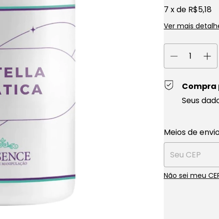
7
x de
R$5,18
Ver mais detalh
Compra 
Seus dad
Entregas para o
Meios de envi
Não sei meu CE