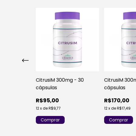
mg - 60
CitrusiM 300mg - 30
CitrusiM 300
cápsulas
cápsulas
R$95,00
R$170,00
12
x
de
R$9,77
12
x
de
R$17,49