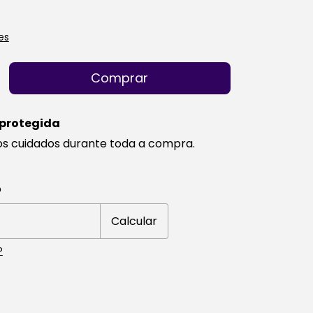
es
protegida
os cuidados durante toda a compra.
 CEP:
Alterar CEP
o
Calcular
P