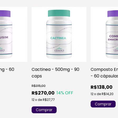
mg - 60
Cactinea - 500mg - 90
Composto E
caps
- 60 cápsula
R$315,00
R$138,00
R$270,00
14
% OFF
12
x
de
R$14,20
12
x
de
R$27,77