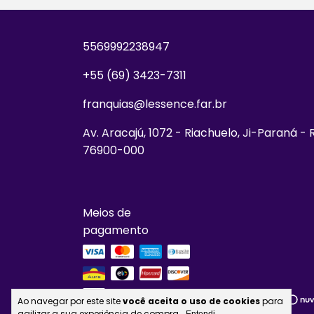
5569992238947
+55 (69) 3423-7311
franquias@lessence.far.br
Av. Aracajú, 1072 - Riachuelo, Ji-Paraná - 
76900-000
Meios de
pagamento
Ao navegar por este site
você aceita o uso de cookies
para
agilizar a sua experiência de compra.