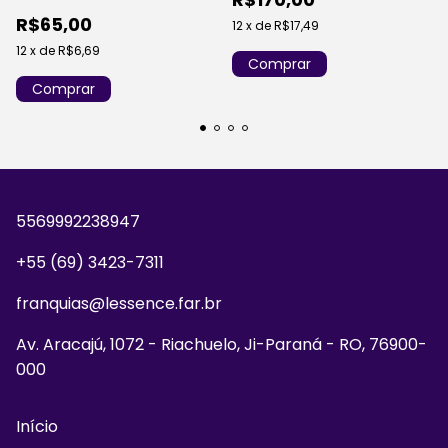
R$65,00
12
x
de
R$17,49
12
x
de
R$6,69
5569992238947
+55 (69) 3423-7311
franquias@lessence.far.br
Av. Aracajú, 1072 - Riachuelo, Ji-Paraná - RO, 76900-
000
Início