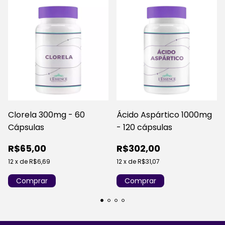
Clorela 300mg - 60
Ácido Aspártico 1000mg
Cápsulas
- 120 cápsulas
R$65,00
R$302,00
12
x
de
R$6,69
12
x
de
R$31,07